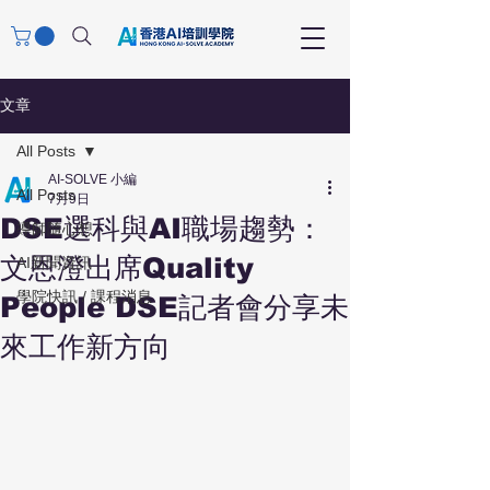
文章
All Posts
AI-SOLVE 小編
All Posts
7月9日
DSE選科與AI職場趨勢：
導師隨心想
文恩澄出席Quality
AI新聞資訊
學院快訊 / 課程消息
People DSE記者會分享未
來工作新方向