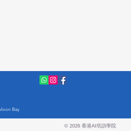
loon Bay
© 2026 香港AI培訓學院