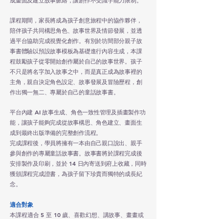
課程期間，家長將成為孩子創意旅程中的協作夥伴，
陪伴孩子共同構思角色、故事世界及情節發展，並透
過平台協助完成視覺化創作。有別於坊間部分親子故
事書體驗以預設故事模板為基礎進行內容生成，本課
程鼓勵孩子從零開始創作屬於自己的故事世界。孩子
不只是將名字加入故事之中，而是真正成為故事裡的
主角，親自決定角色設定、故事發展及冒險歷程，創
作出獨一無二、專屬於自己的童話故事書。
平台內建 AI 故事生成、角色一致性管理及插畫製作功
能，讓孩子能夠完成從故事構思、角色建立、畫面生
成到最終出版準備的完整創作流程。
完成課程後，學員將擁有一本由自己親口說出、親手
參與創作的專屬童話故事書。故事書將於課程完成後
安排製作及印刷，並於 14 日內寄送到府上收藏，同時
獲頒課程完成證書，為孩子留下珍貴而獨特的成長紀
念。
適合對象
本課程適合 5 至 10 歲、喜歡幻想、講故事、畫畫或