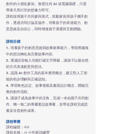
創作的小朋友參加。無需任何 AI 或電腦基礎，只需
帶著天馬行空的想像力即可。
課程採用親子共同參與形式，鼓勵家長與孩子攜手創
作，透過共同討論及協作，培養孩子的表達能力、創
意思維及自信心，同時增進親子溝通與互動體驗。
課程目標
1. 培養孩子的創意思維與故事敘事能力，學習將腦海
中的想法轉化為完整故事內容。
2. 透過語音輸入功能打破文字障礙，讓孩子以最自然
的方式表達創意與想法。
3. 認識 AI 創作工具的基本應用概念，建立對人工智
能的初步理解與正確認知。
4. 學習角色設定、故事發展及畫面設計概念，體驗完
整的創作流程。
5. 讓孩子成為故事中的主角，完成一本由親子共同創
作、獨一無二的專屬童話故事書，並帶走課程完成證
書及珍貴創作成果。
課程學費
課程編號：404
課程名稱：AI 小作家訓練營