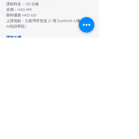
課程時長：120 分鐘
原價：HKD 899
限時優惠 HKD 620
上課地點：九龍灣常悅道 21 號 EastMark 6 樓 （香港
AI培訓學院）
課程大綱
第一階段：親子靈感探索 —— 故事世界誕生
• 導師引導親子共同發掘孩子感興趣的主題，建立故
事背景與角色設定
• 透過互動提問方式，引導孩子分享腦海中的奇幻世
界與創意構想
• 目標：完成故事核心概念及主要角色設定，啟動創
作動能
第二階段：視覺風格與角色塑造 —— 打造專屬童話
世界
• 親子共同選擇故事視覺風格，包括手繪風、童話風
或 3D 卡通風等不同藝術形式
• 運用 AI 技術建立角色形象，並確保角色及畫面風格
於整個故事中保持一致
• 目標：建立完整且統一的故事視覺世界觀
第三階段：語音創作與故事成形 —— AI 協作寫作體
驗