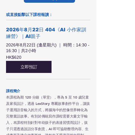
或直接點擊以下課程報讀：
2026年8月22日 404《AI 小作家訓
練營》｜AI親子
2026年8月22日 (逢星期六) ｜ 時間：14:30 -
16:30｜共2小時
620
HK$620
港
元
立即預訂
課程簡介
本課程為期 120 分鐘（單堂），專為 5 至 10 歲兒童
及家長設計，透過 LexStory 專屬故事創作平台，讓孩
子運用語音輸入的方式，將腦海中的想像世界轉化為
完整童話故事。有別於傳統寫作課程需要大量文字輸
入，本課程特別針對年幼孩子的表達習慣而設計，孩
子只需透過說話分享創意，AI 即可協助整理內容、生
成畫面及建立故事脈絡，讓創作不受識字能力限制。