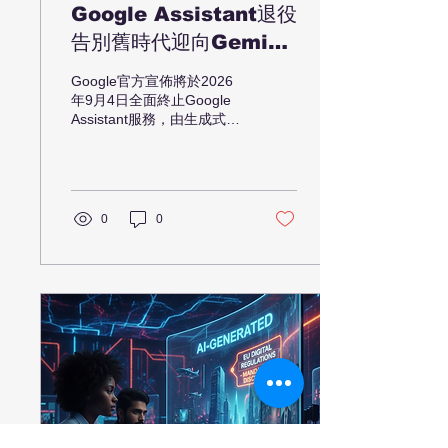
Google Assistant退役
告別舊時代迎向Gemini
全盛期
Google官方宣佈將於2026
年9月4日全面終止Google
Assistant服務，由生成式AI
Gemini全面接管Android手
機、平板、手錶及車載系
統。這標誌著語音助手由簡
單指令工具進化為智慧日常
夥伴，用戶需重新適應AI帶
0
0
來的轉變與新功能。