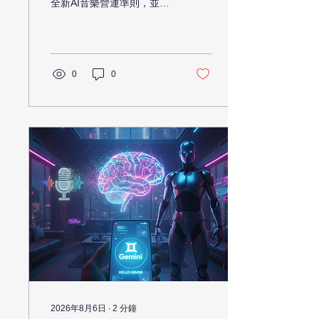
全新AI音樂營運準則，並升
級技術防止盲目模仿與侵
權。這場版權風暴不僅影響
音樂產業，也對日常AI工具
使用者帶來深遠啟發。本文
探討AI音樂的發展趨勢，助
0
0
您掌握未來創作新機遇。
2026年8月6日
∙
2
分鐘