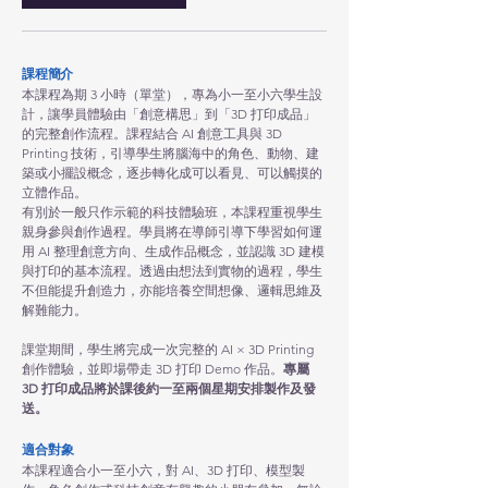
課程簡介
本課程為期 3 小時（單堂），專為小一至小六學生設
計，讓學員體驗由「創意構思」到「3D 打印成品」
的完整創作流程。課程結合 AI 創意工具與 3D
Printing 技術，引導學生將腦海中的角色、動物、建
築或小擺設概念，逐步轉化成可以看見、可以觸摸的
立體作品。
有別於一般只作示範的科技體驗班，本課程重視學生
親身參與創作過程。學員將在導師引導下學習如何運
用 AI 整理創意方向、生成作品概念，並認識 3D 建模
與打印的基本流程。透過由想法到實物的過程，學生
不但能提升創造力，亦能培養空間想像、邏輯思維及
解難能力。
課堂期間，學生將完成一次完整的 AI × 3D Printing
創作體驗，並即場帶走 3D 打印 Demo 作品。
專屬
3D 打印成品將於課後約一至兩個星期安排製作及發
送。
適合對象
本課程適合小一至小六，對 AI、3D 打印、模型製