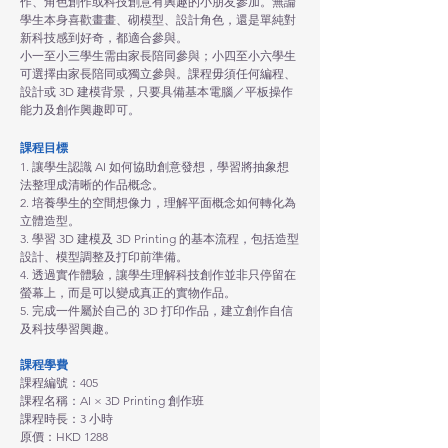
作、角色創作或科技創意有興趣的小朋友參加。無論
學生本身喜歡畫畫、砌模型、設計角色，還是單純對
新科技感到好奇，都適合參與。
小一至小三學生需由家長陪同參與；小四至小六學生
可選擇由家長陪同或獨立參與。課程毋須任何編程、
設計或 3D 建模背景，只要具備基本電腦／平板操作
能力及創作興趣即可。
課程目標
1. 讓學生認識 AI 如何協助創意發想，學習將抽象想
法整理成清晰的作品概念。
2. 培養學生的空間想像力，理解平面概念如何轉化為
立體造型。
3. 學習 3D 建模及 3D Printing 的基本流程，包括造型
設計、模型調整及打印前準備。
4. 透過實作體驗，讓學生理解科技創作並非只停留在
螢幕上，而是可以變成真正的實物作品。
5. 完成一件屬於自己的 3D 打印作品，建立創作自信
及科技學習興趣。
課程學費
課程編號：405
課程名稱：AI × 3D Printing 創作班
課程時長：3 小時
原價：HKD 1288