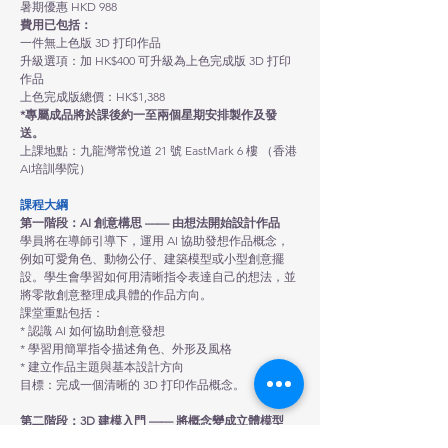
暑期優惠 HKD 988
費用已包括：
一件無上色版 3D 打印作品
升級選項：加 HK$400 可升級為上色完成版 3D 打印
作品
上色完成版總價：HK$1,388
*專屬成品將於課後約一至兩個星期安排製作及發
送。
上課地點：九龍灣常悅道 21 號 EastMark 6 樓 （香港
AI培訓學院）
課程大綱
第一階段：AI 創意構思 —— 由想法開始設計作品
學員將在導師引導下，運用 AI 協助發想作品概念，
例如可愛角色、動物公仔、建築模型或小型創意擺
設。學生會學習如何用清晰指令表達自己的想法，並
將零散創意整理成具體的作品方向。
課堂重點包括：
* 認識 AI 如何協助創意發想
* 學習用簡單指令描述角色、外形及風格
* 建立作品主題與基本設計方向
目標：完成一個清晰的 3D 打印作品概念。
第二階段：3D 建模入門 —— 將概念變成立體模型
學員將認識 3D 建模的基本邏輯，了解立體作品如何