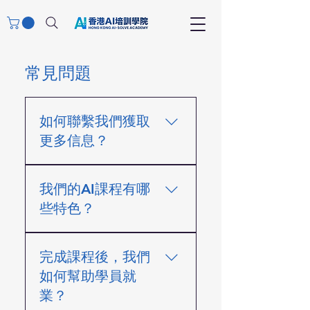
常見問題
如何聯繫我們獲取
更多信息？
您可以通過電話+852 6757
我們的AI課程有哪
7206或電子郵件
admin@hkai-solve.com與我
些特色？
們聯繫。我們的團隊隨時準
備回答您的問題，提供幫
我們的AI課程由業界專家設
助。
完成課程後，我們
計，強調實戰應用，涵蓋AI
資訊管理、自動化工作流、
如何幫助學員就
AI Agent、多媒體製作及自
業？
媒體營運策略。無論您的起