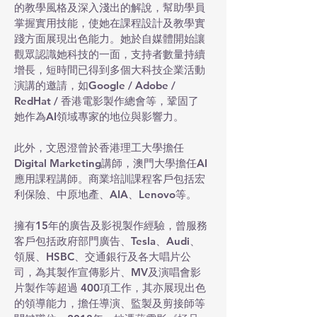
的教學風格及深入淺出的解說，幫助學員
掌握實用技能，使她在課程設計及教學實
踐方面展現出色能力。她於自媒體開始讓
觀眾認識她科技的一面，支持者數量持續
增長，短時間已得到多個大科技企業活動
演講的邀請，如Google / Adobe /
RedHat / 香港電影製作總會等，鞏固了
她作為AI領域專家的地位與影響力。
此外，文恩澄曾於香港理工大學擔任
Digital Marketing講師，澳門大學擔任AI
應用課程講師。商業培訓課程客戶包括宏
利保險、中原地產、AIA、Lenovo等。
擁有15年的廣告及影視製作經驗，曾服務
客戶包括政府部門廣告、Tesla、Audi、
領展、HSBC、交通銀行及各大唱片公
司，為其製作宣傳影片、MV及演唱會影
片製作等超過 400項工作，其亦展現出色
的領導能力，擔任導演、監製及剪接師等