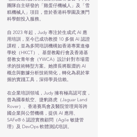
團隊自主研發的「雞蛋仔機械人」及「雪
糕機械人」項目，曾於香港科學園及澳門
科學館投入服務。
自 2023 年起，Judy 專注於生成式 AI 應
用培訓，至今已成功教授 10 多個 AI 認證
課程，並為多間培訓機構如香港專業進修
學校（HKCT）、基督教勵行會及香港基
督教女青年會（YWCA）設計針對市場需
求的技術轉型方案。她擅長將艱澀的 AI
概念與數據分析技術簡化，轉化為易於掌
握的實踐工具，深得學員信賴。
在企業培訓領域，Judy 擁有極高認可度，
曾為國泰航空、捷豹路虎（Jaguar Land
Rover）、香港賽馬會及醫院管理局等跨
國企業與公營機構，提供 AI 應用、
SAFe® 6 認證實務顧問（Agile 敏捷管
理）及 DevOps 軟體測試培訓。