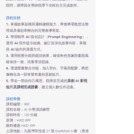
陪同，讓學員在導師指導下全程自主完成創作。
課程目標
1. 掌握故事架構與邏輯建模能力，學會將零散想法整
理成具備起承轉合的完整敘事骨架
。
2. 學習精準 AI 指令設計（Prompt Engineering），
運用 AI 寫作提示組織、修訂並深化故事內容，掌握
與 AI 協作的溝通方式
。
3. 運用視覺分鏡與鏡頭效果，確保角色形象與畫面風
格保持一致，培養導演思維
。
4. 透過聲畫整合功能，加入旁白、字幕與配樂，將想
像轉化為一部有聲有畫的原創短片
。
5. 帶走一部由自己構思、指揮並完成的
原創 AI 影視
短片及課程完成證書
，建立個人數位作品集
。
課程學費
課程編號：402
課程名稱：AI 小導演訓練營
課程時長：120 分鐘
原價：HKD 899
限時優惠 HKD 599
上課地點：九龍灣常悅道 21 號 EastMark 6 樓 （香港