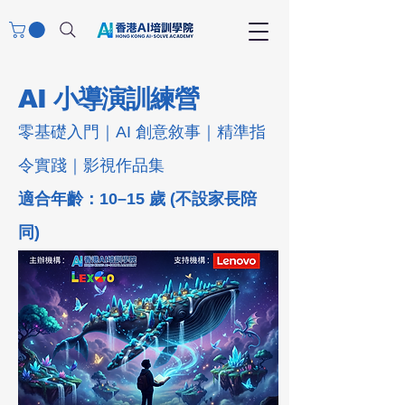
AI 小導演訓練營
零基礎入門｜AI 創意敘事｜精準指
令實踐｜影視作品集
適合年齡：10–15 歲 (不設家長陪
同)