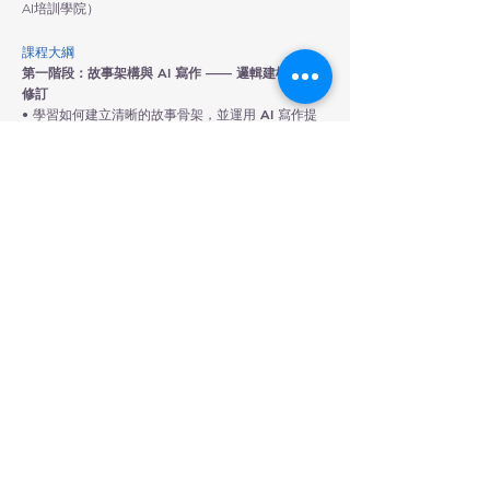
AI培訓學院）
課程大綱
第一階段：故事架構與 AI 寫作 —— 邏輯建模與指令
修訂
•
學習如何建立清晰的故事骨架，並運用 AI 寫作提
示協助梳理情節脈絡
•
導師引導學生調整指令，讓 AI 成為優化內容的
「創意夥伴」，而非替代思考
•
目標：完成故事架構與核心情節，掌握 AI 指令修
訂的基礎技巧
第二階段：視覺定調與影像生成 —— 小導演的創作
歷程
•
學習利用視覺分鏡有系統地呈現故事細節，設定鏡
頭效果、自訂角色造型與畫面風格
•
確保角色形象在不同場景中保持一致，避免畫面風
格混亂
•
目標：像小導演一樣掌控作品的畫面質感與敘事節
奏
第三階段：影視作品成形與帶走 —— 聲畫整合與成
果展示
•
加入旁白、字幕與配樂，完成一部完整的敘事短片