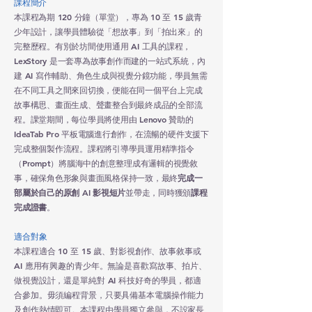
課程簡介
本課程為期 120 分鐘（單堂），專為 10 至 15 歲青
少年設計，讓學員體驗從「想故事」到「拍出來」的
完整歷程。有別於坊間使用通用 AI 工具的課程，
LexStory 是一套專為故事創作而建的一站式系統，內
建 AI 寫作輔助、角色生成與視覺分鏡功能，學員無需
在不同工具之間來回切換，便能在同一個平台上完成
故事構思、畫面生成、聲畫整合到最終成品的全部流
程。課堂期間，每位學員將使用由
Lenovo
贊助的
IdeaTab Pro
平板電腦進行創作，在流暢的硬件支援下
完成整個製作流程。課程將引導學員運用精準指令
（Prompt）將腦海中的創意整理成有邏輯的視覺敘
事，確保角色形象與畫面風格保持一致，最終
完成一
部屬於自己的原創 AI 影視短片
並帶走，同時獲頒
課程
完成證書
。
適合對象
本課程適合 10 至 15 歲、對影視創作、故事敘事或
AI 應用有興趣的青少年。無論是喜歡寫故事、拍片、
做視覺設計，還是單純對 AI 科技好奇的學員，都適
合參加。毋須編程背景，只要具備基本電腦操作能力
及創作熱情即可。本課程由學員獨立參與，不設家長