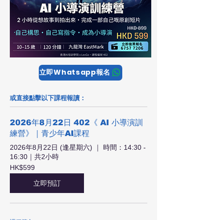
立即Whatsapp報名
或直接點擊以下課程報讀：
2026年8月22日 402《 AI 小導演訓
練營》｜青少年AI課程
2026年8月22日 (逢星期六) ｜ 時間：14:30 -
16:30｜共2小時
599
HK$599
港
元
立即預訂