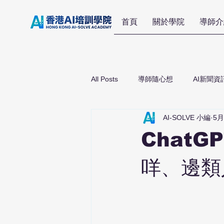
首頁
關於學院
導師介
All Posts
導師隨心想
AI新聞資
AI-SOLVE 小編
5月
Chat
咩、邊類