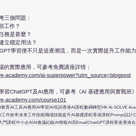
考三個問題：
哪類工作？
任務是甚麼？
建立穩定用法？
atGPT學習便不只是追逐潮流，而是一次實際提升工作能
職場的實際應用，可參考免費講座詳情：
olve-academy.com/ai-superpower?utm_source=blogpost
習ChatGPT及AI應用，可參考《AI 基礎應用與實戰班
lve-academy.com/course101
AI教育
AI工具
AI應用
AI學習
AI培訓
香港AI課程
數碼轉型
HK AI-SOLVE Ac
AI工作效率
未來工作技能
職場技能提升
AI基礎課程
香港課程
Prompt設計
I入門課程
中小企AI
AI會議紀錄
AI簡報
AI寫Email
ChatGPT課程香港
香港在