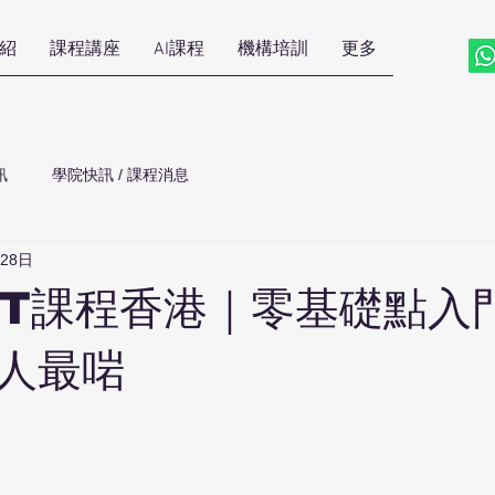
紹
課程講座
AI課程
機構培訓
更多
訊
學院快訊 / 課程消息
28日
GPT課程香港｜零基礎點入
人最啱