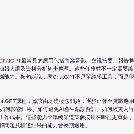
ChatGPT最常見的應用包括商業電郵、會議摘要、報告
簡報大綱及資料分析初步整理。這些任務並不一定需要編
能力。換句話說，學ChatGPT不是單純學工具，而是學
hatGPT課程，應該由基礎概念開始，逐步延伸至實戰應
mpt如何影響結果、如何避免AI產生錯誤資訊、如何核實內容
工作成果。這些能力比單純知道某個按鈕在哪裡更重要，
解問題及驗證結果的能力會長期適用。