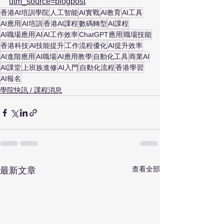
utm_source=blogpost
香港AI培訓學院
人工智能
AI實戰
AI教育
AI工具
AI應用
AI培訓
香港AI課程
數碼轉型
AI課程
AI職場應用
AI
AI工作效率
ChatGPT應用
職場技能
香港科技
AI技能提升
工作流程優化
AI提升效率
AI進階應用
AI職場
AI應用教學
自動化工具
商業AI
AI課堂
上班族進修
AI入門
自動化流程
香港學習
AI報名
學院快訊 / 課程消息
查看全部
最新文章