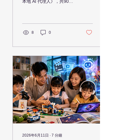
本地 AI 代理人》，共90
堂、9堂免費試睇，帶領學
員進入Agentic AI時代，學
習OpenClaw原理、安全設
定、工作流應用及自建本地
AI代理人。
8
0
2026年6月11日
∙
7
分鐘