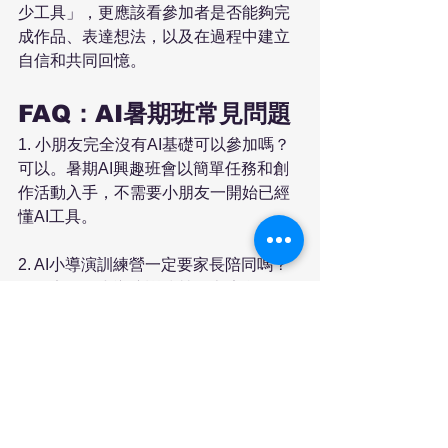
少工具」，更應該看參加者是否能夠完
成作品、表達想法，以及在過程中建立
自信和共同回憶。
FAQ：AI暑期班常見問題
1. 小朋友完全沒有AI基礎可以參加嗎？
可以。暑期AI興趣班會以簡單任務和創
作活動入手，不需要小朋友一開始已經
懂AI工具。
2. AI小導演訓練營一定要家長陪同嗎？
不一定。AI小導演訓練營原本適合 10–
15 歲小朋友獨立參與；暑假期間特別開
放親子班，讓 5–9 歲小朋友可由一名家
長陪同參加。
3. AI產品攝影工作坊是否親子班？
暫時不是親子班。這個課程較適合大人