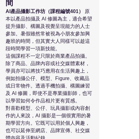
間
AI產品攝影工作坊（課程編號401）
 原
本以產品拍攝及 AI 修圖為主，適合希望
提升攝影、構圖及視覺呈現能力的人士
參加。暑假雖然常被視為小朋友參加興
趣班的時間，但其實大人同樣可以趁這
段時間學習一項新技能。
這個課程不一定只限於商業產品拍攝。
除了商品、品牌內容或社交媒體素材，
學員亦可以將技巧應用在生活興趣上，
例如拍攝公仔、模型、Figure、收藏品
或日常物件。透過手機拍攝、構圖練習
及 AI 修圖，即使不是專業攝影師，也可
以學習如何令作品相片更有質感。
對喜歡模型、公仔、玩具攝影或內容創
作的人來說，AI 攝影是一個很實用的暑
期學習方向。它既可以用於個人興趣，
也可以延伸至網店、品牌宣傳、社交媒
體內容及活動紀錄。