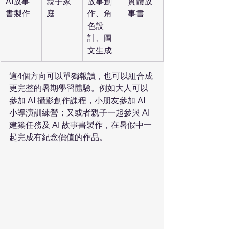
AI故事
親子家
故事創
實體故
書製作
庭
作、角
事書
色設
計、圖
文生成
這4個方向可以單獨報讀，也可以組合成
更完整的暑期學習體驗。例如大人可以
參加 AI 攝影創作課程，小朋友參加 AI 
小導演訓練營；又或者親子一起參與 AI 
建築任務及 AI 故事書製作，在暑假中一
起完成有紀念價值的作品。