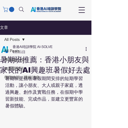
文章
All Posts
香港AI培訓學院 AI-SOLVE
All Posts
6月11日
暑期班推薦：香港小朋友與
導師隨心想
家長的AI興趣班暑假好去處
AI新聞資訊
學院快訊 / 課程消息
暑期班是指在暑假期間安排的短期學習
活動，讓小朋友、大人或親子家庭，透
過興趣、創作及實戰任務，在假期中學
習新技能、完成作品，並建立更豐富的
暑假體驗。