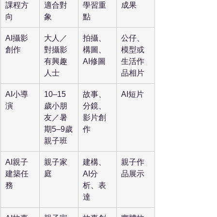
課程方
適合對
學習重
成果
向
象
點
AI攝影
大人／
拍攝、
公仔、
創作
對攝影
構圖、
模型或
有興趣
AI修圖
生活作
人士
品相片
AI小導
10–15
故事、
AI短片
演
歲小朋
分鏡、
友／暑
影片創
期5–9歲
作
親子班
AI親子
親子家
建構、
親子作
建築任
庭
AI分
品展示
務
析、表
達