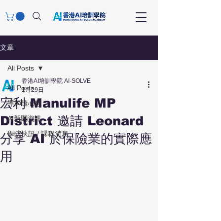
文章
All Posts
香港AI培訓學院 AI-SOLVE
All Posts
1月29日
宏利 Manulife MP
導師隨心想
District 邀請 Leonard
AI新聞資訊
學院快訊 / 課程消息
分享 AI 於保險業的實際應
用