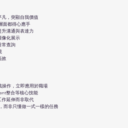
再平凡，突顯自我價值
應用層面都得心應手
，提升溝通與表達力
圖像化展示
覆日常查詢
境
高效
戰操作，立即應用於職場
gent整合等核心技能
為工作延伸而非取代
特質，而非只懂做一式一樣的任務