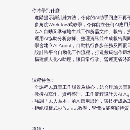
你將學到什麼：
- 進階提示詞訓練方法，令你的AI助手回應不
- 多角度Workflow式教學，令你能在任何AI
- 以AI自動又準確地生成工作所需文件、報告
- 運用AI協助分析數據、整理資訊並生成報告與
- 學會建立AI Agent，自動執行多步任務及回
- 設計跨平台自動化工作流程，打造數碼協作環
- 構建個人化AI助理，讓日常行政、營運更省時
課程特色：
- 全課程以真實工作場景為核心，結合理論與實
- 教授AI寫作、資料整理、工作流程設計與AI A
- 強調「以人為本」的AI應用思維，讓技術成
- 拒絕模板式抄Prompt教學，學懂技能突顯
導師：