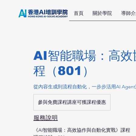
首頁
關於學院
導師介
AI智能職場：高
程（801）
從內容生成到流程自動化，一步步活用AI Agen
參
與
參與免費課程講座可獲課程優惠
免
費
課
服務說明
程
講
座
《AI智能職場：高效協作與自動化實戰》課程
可
獲