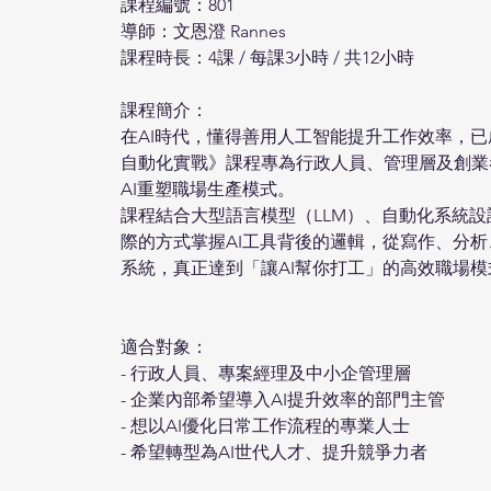
課程編號：801
課
程
導師：文恩澄 Rannes
優
課程時長：4課 / 每課3小時 / 共12小時
惠
課程簡介：
在AI時代，懂得善用人工智能提升工作效率，已
自動化實戰》課程專為行政人員、管理層及創業
AI重塑職場生產模式。
課程結合大型語言模型（LLM）、自動化系統設計
際的方式掌握AI工具背後的邏輯，從寫作、分
系統，真正達到「讓AI幫你打工」的高效職場模
適合對象：
- 行政人員、專案經理及中小企管理層
- 企業內部希望導入AI提升效率的部門主管
- 想以AI優化日常工作流程的專業人士
- 希望轉型為AI世代人才、提升競爭力者