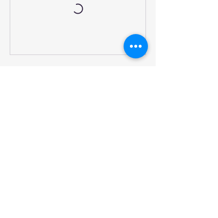
立即預訂
複製連結分享
聯絡資料
Eastmark, 21 常悅道九龍灣 Hong Kong
+852 6757 7206