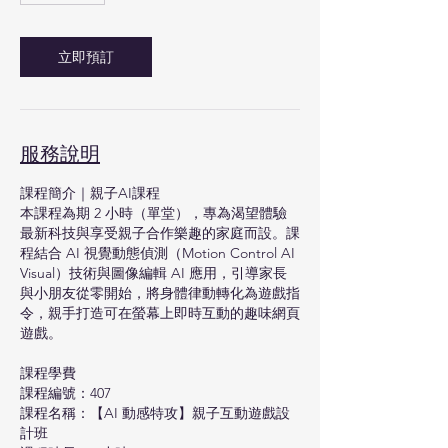
立即預訂
服務說明
課程簡介｜親子AI課程
本課程為期 2 小時（單堂），專為渴望體驗
最新科技與享受親子合作樂趣的家庭而設。課
程結合 AI 視覺動態偵測（Motion Control AI
Visual）技術與圖像編輯 AI 應用，引導家長
與小朋友從零開始，將身體律動轉化為遊戲指
令，親手打造可在螢幕上即時互動的趣味網頁
遊戲。
課程學費
課程編號：407
課程名稱：【AI 動感特攻】親子互動遊戲設
計班