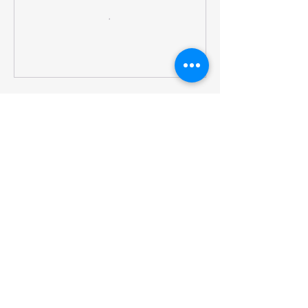
立即預訂
複製連結分享
聯絡資料
Eastmark, 21 常悅道九龍灣 Hong Kong
+852 6757 7206