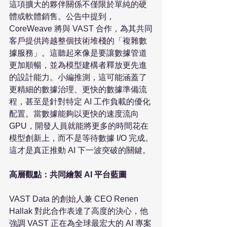
這項擴大的夥伴關係不僅限於單純的硬
體或軟體銷售。公告中提到，
CoreWeave 將與 VAST 合作，為其共同
客戶提供跨越整個技術堆棧的「複雜數
據服務」。這聽起來像是要讓數據管道
更加順暢，並為模型建構者釋放更先進
的設計能力。小編推測，這可能涵蓋了
更精細的數據治理、更快的數據準備流
程，甚至是針對特定 AI 工作負載的優化
配置。當數據能夠以更快的速度流向 
GPU，開發人員就能將更多的時間花在
模型創新上，而不是等待數據 I/O 完成。
這才是真正推動 AI 下一波突破的關鍵。

高層觀點：共同繪製 AI 平台藍圖
VAST Data 的創始人兼 CEO Renen 
Hallak 對此合作表達了高度的決心，他
強調 VAST 正在為全球最宏大的 AI 專案