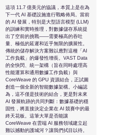
這項 11.7 億美元的協議，本質上是在為
下一代 AI 基礎設施進行戰略佈局。當前
的 AI 發展，特別是大型語言模型 (LLM) 
的訓練和實時推理，對數據儲存系統提
出了空前的挑戰——需要極高的吞吐
量、極低的延遲和近乎無限的擴展性。
傳統的儲存解決方案難以應對這種「AI 
工作負載」的爆發性增長。VAST Data 
的全快閃、統一架構（旨在同時處理高
性能運算和通用數據工作負載）與 
CoreWeave 的 GPU 資源結合，正試圖
創造一個全新的智能數據架構。小編認
為，這不僅是技術的結合，更是對未來 
AI 發展軌跡的共同判斷：數據基礎的穩
固性，將直接決定企業在 AI 競賽中的最
終天花板。這筆大單是否能讓 
CoreWeave 在雲端 AI 服務領域建立起
難以撼動的護城河？讓我們拭目以待。
