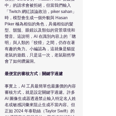
中」的請求會被拒絕，但當我們輸入
「Twitch 網紅談論政治，piker sahan」
時，模型會生成一個外貌與 Hasan 
Piker 極為相似的角色，具備相似的髮
型、鬍鬚、眼鏡以及類似的背景環境和
聲音。這說明，AI 在識別內容上的「聰
明」與人類的「狡猾」之間，仍存在著
有趣的角力。小編認為，這就像是貓捉
老鼠的遊戲，只是這一次，老鼠顯然學
會了如何鑽漏洞。

最便宜的審核方式：關鍵字過濾
事實上，AI 工具最簡單也最廉價的內容
審核方式，就是設定關鍵字過濾。許多 
AI 圖像生成器透過禁止輸入特定名人姓
名或敏感詞彙來阻止生成不當內容。但
正如 2024 年泰勒絲（Taylor Swift）的 