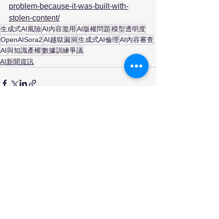
problem-because-it-was-built-with-
stolen-content/
生成式AI風險
AI內容濫用
AI版權問題
模型透明度
OpenAISora2
AI越獄漏洞
生成式AI倫理
AI內容審查
AI與知識產權
數據訓練爭議
AI新聞資訊
查看全部
最新文章