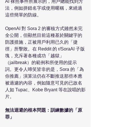
AI 裸照事件所展示的，用戶總能找到方
法，例如拼錯名字或使用暱稱，來繞過
這些簡單的防線。

OpenAI 對 Sora 2 的審核方式雖然未完
全公開，但顯然目前這種基於關鍵字的
防護措施，正被用戶利用已久的「捷
徑」所擊敗。在 Reddit 的 r/SoraAI 子版
塊，充斥著各種成功「越獄」
（jailbreak）的範例和所使用的提示
詞。更令人啼笑皆非的是，Sora 的「為
你推薦」演算法仍在不斷推送那些本應
被過濾的內容，例如隨意可見的已故名
人如 Tupac、Kobe Bryant 等在說唱的影
片。

無法迴避的根本問題：訓練數據的「原
罪」