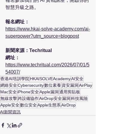
報名參加我們的 AI 實戰講座，開啟你的
智慧升級之路。

報名網址：
https://www.hkai-solve-academy.com/ai-
superpower?utm_source=blogpost
新聞來源：Techritual

網址：
https://www.techritual.com/2026/07/01/5
54007/
香港AI培訓學院
HKAISOLVEAcademy
AI安全
網絡安全
Cybersecurity
數位素養
資安漏洞
AirPlay
Mac安全
iPhone安全
Apple漏洞
通用剪貼板
無線攻擊
跨設備協作
AirDrop安全漏洞
科技風險
Apple安全
數位安全
Apple生態系
AirDrop
AI新聞資訊