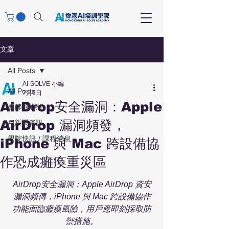
文章
All Posts
AI-SOLVE 小編
All Posts
7月6日
AirDrop安全漏洞：Apple
導師隨心想
AirDrop 漏洞頻發，
AI新聞資訊
學院快訊 / 課程消息
iPhone 與 Mac 跨設備協
作恐成癱瘓重災區
AirDrop安全漏洞：Apple AirDrop 資安
漏洞頻傳，iPhone 與 Mac 跨設備協作
功能面臨癱瘓風險，用戶應即刻採取防
禦措施。