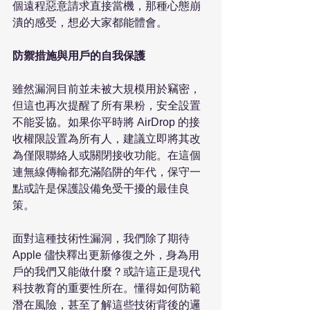
個遠程惡意請求直接當機，那種心態崩
潰的感受，想必大家都能體會。

防禦措施與用戶的自我保護
雖然漏洞目前並未被大規模用於竊密，
但這也再次提醒了所有果粉，安全設置
不能妥協。如果你平時將 AirDrop 的接
收權限設置為所有人，建議立即將其改
為僅限聯絡人或關閉接收功能。在這個
連無線傳輸都充滿陷阱的年代，保守一
點或許是保護設備免受干擾的最佳良
策。

面對這種技術性漏洞，我們除了期待 
Apple 儘快釋出更新修復之外，身為用
戶的我們又能做什麼？或許這正是現代
科技教育的重要性所在。懂得如何防範
潛在風險，甚至了解這些技術背後的邏