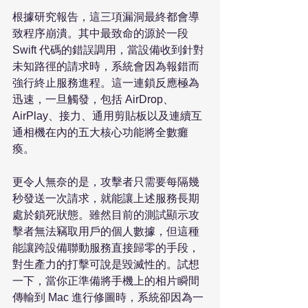
根據研究報告，這三項漏洞最終都會導
致程序崩潰。其中最致命的源於一段 
Swift 代碼的錯誤調用，當設備收到針對
未知路徑的請求時，系統會因為報錯而
強行終止服務進程。這一連鎖反應極為
迅速，一旦觸發，包括 AirDrop、
AirPlay、接力、通用剪貼板以及連續互
通相機在內的五大核心功能將全數癱
瘓。

更令人無奈的是，攻擊者只需要每隔幾
秒發送一次請求，就能讓上述服務長期
處於鎖死狀態。雖然目前的測試顯示攻
擊者無法竊取用戶的個人數據，但這種
能讓跨設備聯動服務直接歸零的手段，
對生產力的打擊可說是毀滅性的。試想
一下，當你正準備將手機上的相片瞬間
傳輸到 Mac 進行修圖時，系統卻因為一