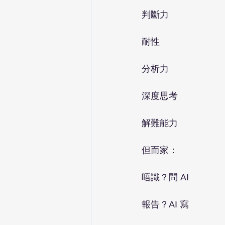
判斷力
耐性
分析力
深度思考
解難能力
但而家：
唔識？問 AI
報告？AI 寫