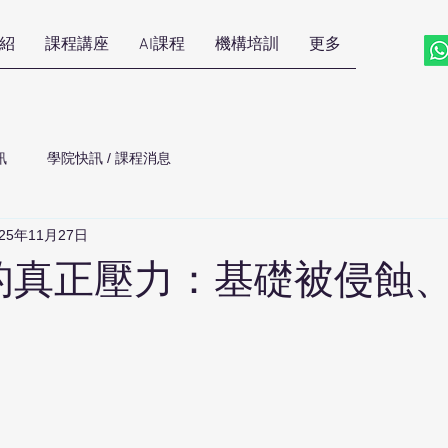
紹
課程講座
AI課程
機構培訓
更多
訊
學院快訊 / 課程消息
025年11月27日
代的真正壓力：基礎被侵蝕