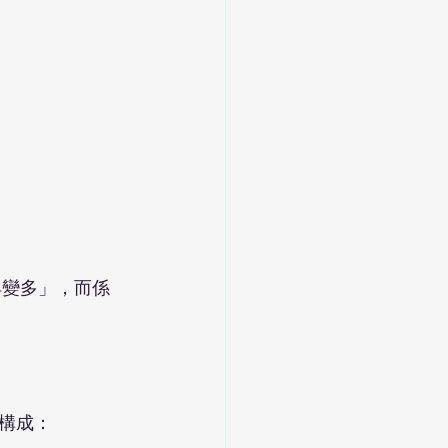
具變多」，而係
構成：