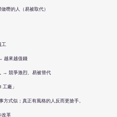
步驟做嘢的人（易被取代）
員工
 → 越來越值錢
人 → 競爭激烈、易被替代
I 工廠」
事方式似；真正有風格的人反而更搶手。
步改革