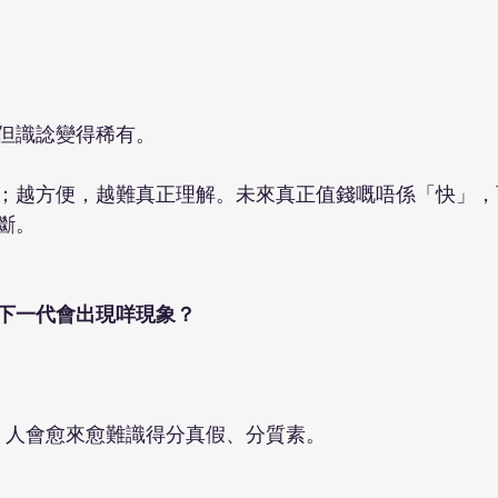
但識諗變得稀有。
；越方便，越難真正理解。未來真正值錢嘅唔係「快」，
斷。
下一代會出現咩現象？
合，人會愈來愈難識得分真假、分質素。