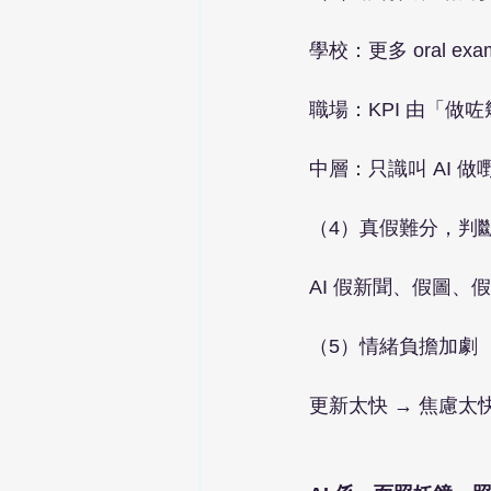
學校：更多 oral 
職場：KPI 由「做
中層：只識叫 AI 做
（4）真假難分，判
AI 假新聞、假圖
（5）情緒負擔加劇
更新太快 → 焦慮