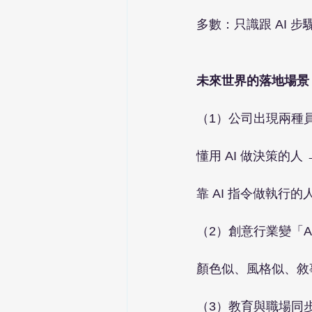
多數：只識跟 AI 
未來世界的落地場景
（1）公司出現兩種
懂用 AI 做決策的人
靠 AI 指令做執行的
（2）創意行業變「A
顏色似、風格似、敘
（3）教育與職場同