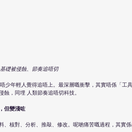
：基礎被侵蝕、節奏追唔切
快到唔少年輕人覺得追唔上。最深層嘅衝擊，其實唔係「工
侵蝕，同埋 人類節奏追唔切科技。
，但變淺咗
料、核對、分析、推敲、修改。呢啲痛苦嘅過程，其實係