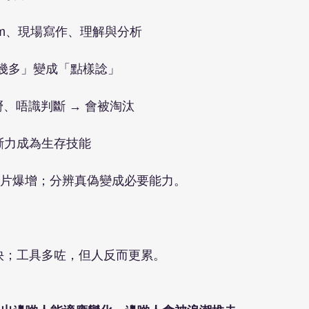
exam、現場寫作、理解與分析
咗幾多」變成「點樣諗」
嘢、唔識判斷 → 會被淘汰
斷力成為生存技能
、假片爆增；分辨真偽變成必要能力。
太快；工具多咗，但人反而更累。