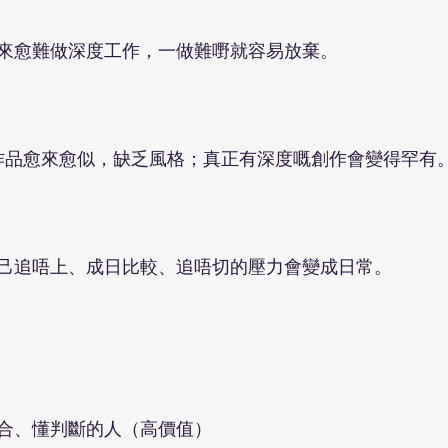
來愈難做深度工作，一做難嘢就容易放棄。
」
稿，作品愈來愈似，缺乏風格；真正有深度嘅創作會變得罕有
己追唔上、成日比較、追唔切的壓力會變成日常。
合、懂判斷的人（高價值）