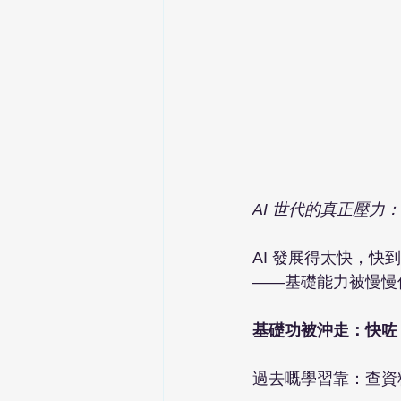
AI 世代的真正壓力
AI 發展得太快，
——基礎能力被慢慢
基礎功被沖走：快咗
過去嘅學習靠：查資