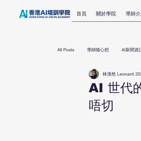
首頁
關於學院
導師介
All Posts
導師隨心想
AI新聞資
林漢然 Leonard
2
AI 世
唔切