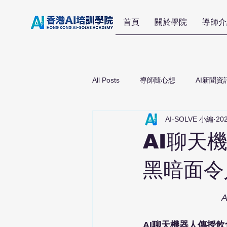
首頁
關於學院
導師介
All Posts
導師隨心想
AI新聞資
AI-SOLVE 小編
20
AI聊天
黑暗面令
AI聊天機器人傳授