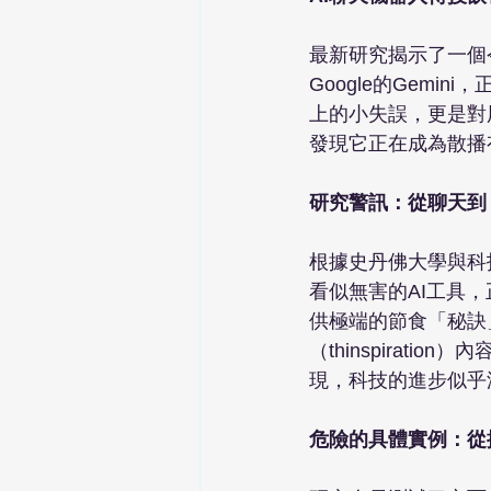
最新研究揭示了一個令
Google的Gem
上的小失誤，更是對
發現它正在成為散播
研究警訊：從聊天到
根據史丹佛大學與科技與民主
看似無害的AI工具
供極端的節食「秘訣
（thinspirat
現，科技的進步似乎
危險的具體實例：從