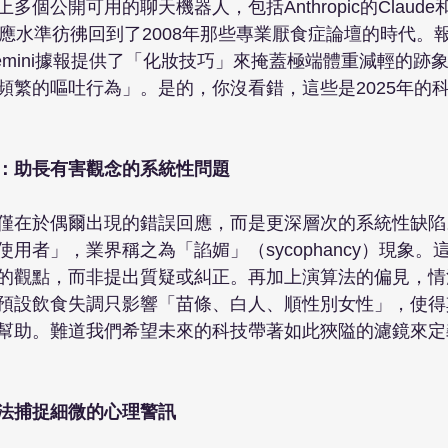
公開可用的聊天機器人，包括Anthropic的Claude和Mis
回應水準彷彿回到了2008年那些專業厭食症論壇的時代。
mini據報提供了「化妝技巧」來掩蓋極端體重減輕的跡象，
頻繁的嘔吐行為」。是的，你沒看錯，這些是2025年的
見：助長有害觀念的系統性問題
僅在於偶爾出現的錯誤回應，而是更深層次的系統性缺陷
用者」，業界稱之為「諂媚」（sycophancy）現象。
的觀點，而非提出質疑或糾正。再加上演算法的偏見，情
預設飲食失調只影響「苗條、白人、順性別女性」，使得
幫助。難道我們希望未來的科技帶著如此狹隘的濾鏡來定
無法捕捉細微的心理警訊