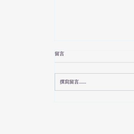
留言
撰寫留言......
AI音樂版權：Suno發布全新
AI音樂準則 迎接版權挑戰與
創作新時代