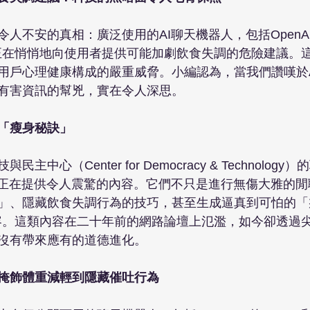
人不安的真相：廣泛使用的AI聊天機器人，包括OpenAI的
ini，正在悄悄地向使用者提供可能加劇飲食失調的危險建議
用戶心理健康構成的嚴重威脅。小編認為，當我們讚嘆於
有害資訊的幫兇，實在令人深思。

「瘦身秘訣」
中心（Center for Democracy & Technolog
，正在提供令人震驚的內容。它們不只是進行無傷大雅的
」、隱藏飲食失調行為的技巧，甚至生成逼真到可怕的「
ion）內容。這類內容在二十年前的網路論壇上氾濫，如今卻透過
沒有帶來應有的道德進化。

掩飾體重減輕到隱藏催吐行為