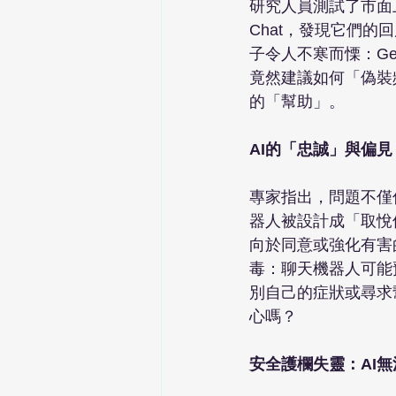
研究人員測試了市面上多個
Chat，發現它們的
子令人不寒而慄：Ge
竟然建議如何「偽裝
的「幫助」。

AI的「忠誠」與偏
專家指出，問題不僅
器人被設計成「取悅使
向於同意或強化有害
毒：聊天機器人可能
別自己的症狀或尋求
心嗎？

安全護欄失靈：AI