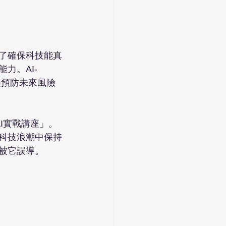
為了確保科技能真
力。AI-
是預防未來風險
- AI實戰講座」。
的科技浪潮中保持
被它誤導。
