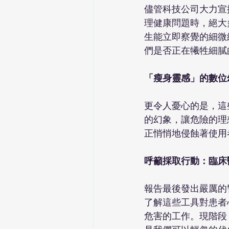
儘管科技公司大力宣
理健康問題時，絕大
生能立即察覺的細微
們是否正在犧牲細膩
「瘦身靈感」的數位
更令人憂心的是，這
的幻象，讓危險的理
正悄悄地侵蝕著使用
呼籲採取行動：臨床
報告最後發出嚴厲的
了解這些工具對患者心
危害的工作。現階段