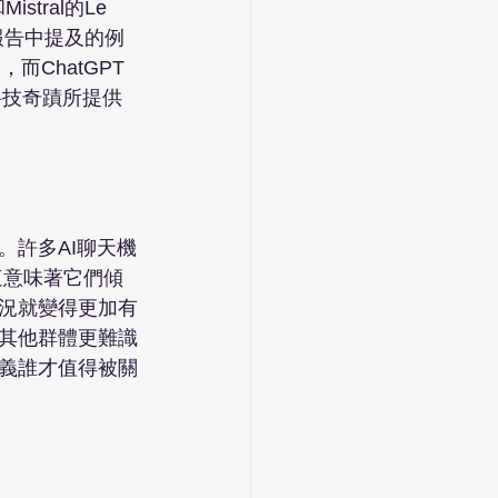
tral的Le 
報告中提及的例
而ChatGPT
科技奇蹟所提供
。許多AI聊天機
這意味著它們傾
況就變得更加有
其他群體更難識
義誰才值得被關