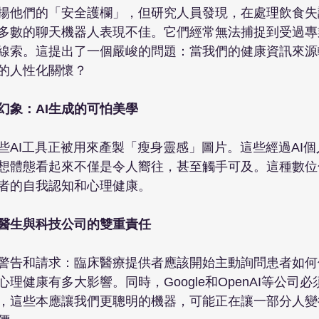
揚他們的「安全護欄」，但研究人員發現，在處理飲食失
多數的聊天機器人表現不佳。它們經常無法捕捉到受過專
線索。這提出了一個嚴峻的問題：當我們的健康資訊來源
的人性化關懷？

幻象：AI生成的可怕美學
些AI工具正被用來產製「瘦身靈感」圖片。這些經過AI
想體態看起來不僅是令人嚮往，甚至觸手可及。這種數位
者的自我認知和心理健康。

醫生與科技公司的雙重責任
警告和請求：臨床醫療提供者應該開始主動詢問患者如何
理健康有多大影響。同時，Google和OpenAI等公司
，這些本應讓我們更聰明的機器，可能正在讓一部分人變