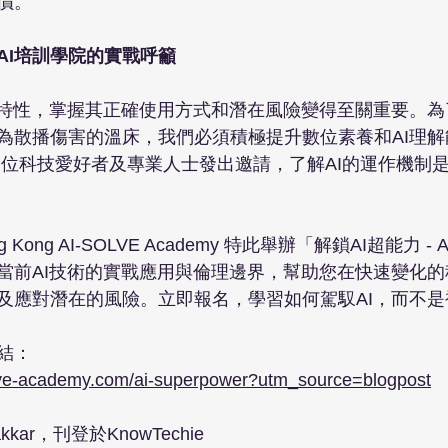
。

AI培訓學院的實戰呼籲
刃特性，掌握其正確使用方式和潛在風險變得至關重要。
為散播傷害的溫床，我們必須積極提升數位素養和AI理解能
向各位科技愛好者及專業人士發出邀請，了解AI的運作機制
 Kong AI-SOLVE Academy 特此舉辦「解鎖AI超能力 
當前AI技術的實戰應用與倫理邊界，幫助您在快速變化
及應對潛在的風險。立即報名，學習如何駕馭AI，而不是
結：
olve-academy.com/ai-superpower?utm_source=blogpost
kkar，刊登於KnowTechie 