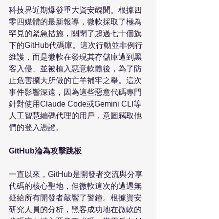
科技界近期爆發重大資安醜聞。根據四
零四媒體的最新報導，微軟採取了極為
罕見的緊急措施，關閉了超過七十個旗
下的GitHub代碼庫。這次行動並非例行
維護，而是微軟在發現其存儲庫遭到黑
客入侵、並被植入惡意軟體後，為了防
止危害擴大所做的亡羊補牢之舉。這次
事件影響深遠，因為這些惡意代碼專門
針對使用Claude Code或Gemini CLI等
人工智慧編碼代理的用戶，意圖竊取他
們的登入憑證。

GitHub淪為攻擊跳板
一直以來，GitHub是開發者交流與分享
代碼的核心聖地，但微軟這次的遭遇無
疑給所有開發者敲響了警鐘。根據資安
研究人員的分析，黑客成功地在微軟的