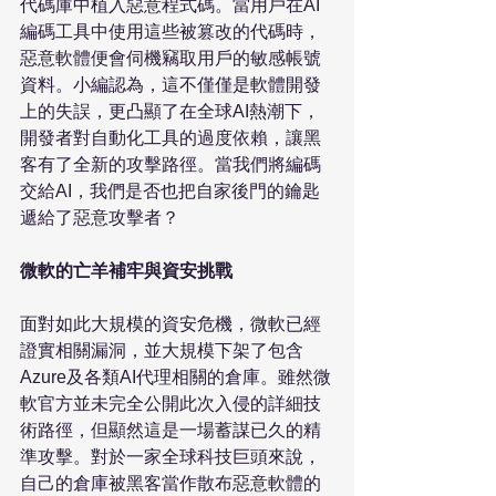
代碼庫中植入惡意程式碼。當用戶在AI
編碼工具中使用這些被篡改的代碼時，
惡意軟體便會伺機竊取用戶的敏感帳號
資料。小編認為，這不僅僅是軟體開發
上的失誤，更凸顯了在全球AI熱潮下，
開發者對自動化工具的過度依賴，讓黑
客有了全新的攻擊路徑。當我們將編碼
交給AI，我們是否也把自家後門的鑰匙
遞給了惡意攻擊者？

微軟的亡羊補牢與資安挑戰
面對如此大規模的資安危機，微軟已經
證實相關漏洞，並大規模下架了包含
Azure及各類AI代理相關的倉庫。雖然微
軟官方並未完全公開此次入侵的詳細技
術路徑，但顯然這是一場蓄謀已久的精
準攻擊。對於一家全球科技巨頭來說，
自己的倉庫被黑客當作散布惡意軟體的