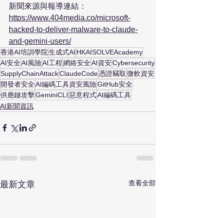
新聞來源與報導連結：
https://www.404media.co/microsoft-
hacked-to-deliver-malware-to-claude-
and-gemini-users/
香港AI培訓學院
生成式AI
HKAISOLVEAcademy
AI安全
AI風險
AI工程
網絡安全
AI資安
Cybersecurity
SupplyChainAttack
ClaudeCode
憑證竊取
微軟資安
開發者安全
AI編碼工具資安風險
GitHub安全
供應鏈攻擊
GeminiCLI
惡意程式
AI編碼工具
AI新聞資訊
查看全部
最新文章