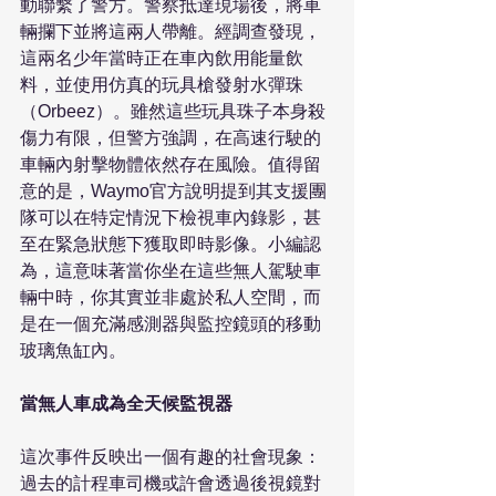
動聯繫了警方。警察抵達現場後，將車
輛攔下並將這兩人帶離。經調查發現，
這兩名少年當時正在車內飲用能量飲
料，並使用仿真的玩具槍發射水彈珠
（Orbeez）。雖然這些玩具珠子本身殺
傷力有限，但警方強調，在高速行駛的
車輛內射擊物體依然存在風險。值得留
意的是，Waymo官方說明提到其支援團
隊可以在特定情況下檢視車內錄影，甚
至在緊急狀態下獲取即時影像。小編認
為，這意味著當你坐在這些無人駕駛車
輛中時，你其實並非處於私人空間，而
是在一個充滿感測器與監控鏡頭的移動
玻璃魚缸內。

當無人車成為全天候監視器
這次事件反映出一個有趣的社會現象：
過去的計程車司機或許會透過後視鏡對