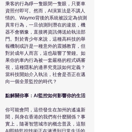
乘客的行為睜一隻眼閉一隻眼，只要車
資照付即可。然而，AI演算法是不講人
情的。Waymo背後的系統被設定為偵測
異常行為，一旦偵測到潛在的違規，機
器不會猶豫，直接將資訊傳送給執法部
門。對於青少年來說，這種高科技的舉
報機制或許是一種意外的震撼教育，但
對於成年人而言，這也敲響了警鐘。如
果你的車內行為被一套嚴格的程式碼審
視，這種隱私的邊界究竟該如何定義？
當科技開始介入執法，社會是否正在邁
向一個全景監控的時代？

點解關你事：AI監控如何影響你的生活
你可能會問，這些發生在加州的遙遠新
聞，與身在香港的我們有什麼關係？事
實上，隨著智慧城市的概念普及，這類
AI即時監控技術正在滲透到日常生活的