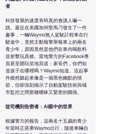
者
科技發展的速度有時真的會讓人嚇一
跳。最近在美國加州聖馬刁發生了一件
趣事，一輛Waymo無人駕駛計程車在行
駛途中，竟然主動報警舉報車上的兩名
青少年，原因竟然是他們在車內喝飲料
並射擊玩具槍。當地警方的Facebook專
頁甚至開玩笑地寫道：家長們，你們知
道孩子在哪裡嗎？Waymo知道。這起事
件雖然聽起來像是一個黑色幽默的情
節，但卻深刻揭示了自動駕駛技術與城
市監控之間那種曖昧又緊密的關係。

從司機到告密者：AI眼中的世界
根據警方的報告，這兩名十五歲的青少
年當時正搭乘Waymo出行，隨後車輛自