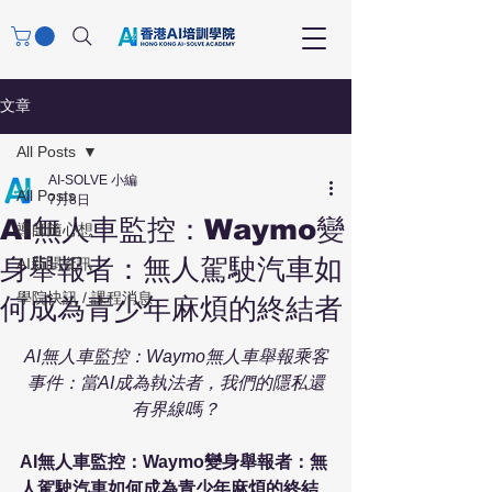
文章
All Posts
AI-SOLVE 小編
All Posts
7月8日
AI無人車監控：Waymo變
導師隨心想
身舉報者：無人駕駛汽車如
AI新聞資訊
學院快訊 / 課程消息
何成為青少年麻煩的終結者
AI無人車監控：Waymo無人車舉報乘客
事件：當AI成為執法者，我們的隱私還
有界線嗎？
AI無人車監控：Waymo變身舉報者：無
人駕駛汽車如何成為青少年麻煩的終結