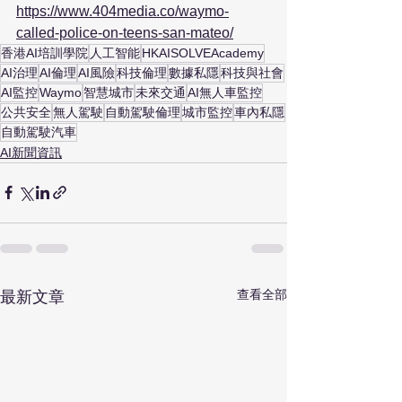
https://www.404media.co/waymo-
called-police-on-teens-san-mateo/
香港AI培訓學院
人工智能
HKAISOLVEAcademy
AI治理
AI倫理
AI風險
科技倫理
數據私隱
科技與社會
AI監控
Waymo
智慧城市
未來交通
AI無人車監控
公共安全
無人駕駛
自動駕駛倫理
城市監控
車內私隱
自動駕駛汽車
AI新聞資訊
查看全部
最新文章