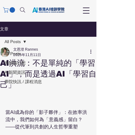
文章
All Posts
文恩澄 Rannes
All Posts
2025年11月11日
AI洪流：不是單純的「學習
導師隨心想
AI」，而是透過AI「學習自
AI新聞資訊
學院快訊 / 課程消息
己」
當AI成為你的「影子夥伴」：在效率洪
流中，我們如何為「意義感」留白？
——從代筆到共創的人生哲學重塑
