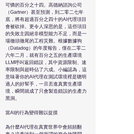
可憐的百分之十四。高德納諮詢公司
（Gartner）甚至預測，到二零二七年
底，將有超過百分之四十的AI代理項目
會被砍掉。更令人深思的是，這些項目
的失敗主因絕非模型能力不足，而是一
場徹頭徹尾的工程災難。根據數據狗
（Datadog）的年度報告，僅在二零二
六年二月，就有百分之五的生產環境
LLM呼叫返回錯誤，其中資源限制、速
率限制與超時佔了六成。小編認為，這
意味著你的AI代理在測試環境裡是聰明
過人的好幫手，一旦丟進真實生產環
境，瞬間就成了只會製造錯誤的生產力
黑洞。

當AI的行為變得難以捉摸

為什麼AI代理在真實世界中會頻頻翻