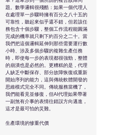
車？這牽涉到一個所謂的複合故障問
題。數學邏輯很殘酷：如果一個代理人
在處理單一步驟時擁有百分之八十五的
可靠性，聽起來似乎還不錯，但若該任
務包含十個步驟，整個工作流程能圓滿
完成的機率就只剩下約百分之二十。當
我們把這個邏輯延伸到那些需要運行數
小時、涉及多個步驟的複雜生產任務
時，即使每一步的表現都很強勁，整體
的崩潰也是必然的。更糟糕的是，代理
人缺乏中斷保存、部分故障恢復或重新
開始序列的能力，這與傳統軟體開發的
思維模式完全不同。傳統服務當機了，
我們能看見並修復，但AI代理如果帶著
一副煞有介事的表情往錯誤方向邁進，
這才是最可怕的災難。

生產環境的慘重代價
