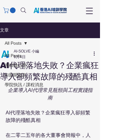
文章
All Posts
AI-SOLVE 小編
All Posts
6月4日
AI代理落地失敗？企業瘋狂
導師隨心想
導入卻頻繁故障的殘酷真相
AI新聞資訊
學院快訊 / 課程消息
企業導入AI代理常見瓶頸與工程實踐指
南
AI代理落地失敗？企業瘋狂導入卻頻繁
故障的殘酷真相

在二零二五年的各大董事會簡報中，人