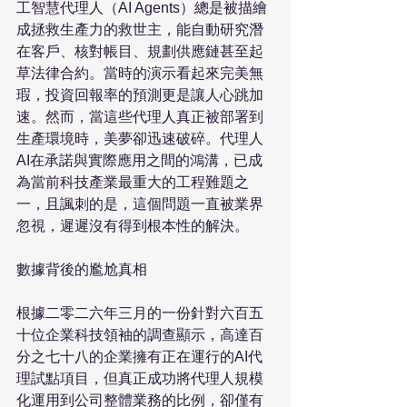
工智慧代理人（AI Agents）總是被描繪
成拯救生產力的救世主，能自動研究潛
在客戶、核對帳目、規劃供應鏈甚至起
草法律合約。當時的演示看起來完美無
瑕，投資回報率的預測更是讓人心跳加
速。然而，當這些代理人真正被部署到
生產環境時，美夢卻迅速破碎。代理人
AI在承諾與實際應用之間的鴻溝，已成
為當前科技產業最重大的工程難題之
一，且諷刺的是，這個問題一直被業界
忽視，遲遲沒有得到根本性的解決。

數據背後的尷尬真相

根據二零二六年三月的一份針對六百五
十位企業科技領袖的調查顯示，高達百
分之七十八的企業擁有正在運行的AI代
理試點項目，但真正成功將代理人規模
化運用到公司整體業務的比例，卻僅有