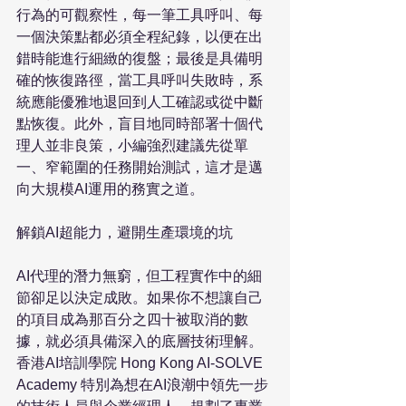
行為的可觀察性，每一筆工具呼叫、每
一個決策點都必須全程紀錄，以便在出
錯時能進行細緻的復盤；最後是具備明
確的恢復路徑，當工具呼叫失敗時，系
統應能優雅地退回到人工確認或從中斷
點恢復。此外，盲目地同時部署十個代
理人並非良策，小編強烈建議先從單
一、窄範圍的任務開始測試，這才是邁
向大規模AI運用的務實之道。

解鎖AI超能力，避開生產環境的坑

AI代理的潛力無窮，但工程實作中的細
節卻足以決定成敗。如果你不想讓自己
的項目成為那百分之四十被取消的數
據，就必須具備深入的底層技術理解。
香港AI培訓學院 Hong Kong AI-SOLVE 
Academy 特別為想在AI浪潮中領先一步