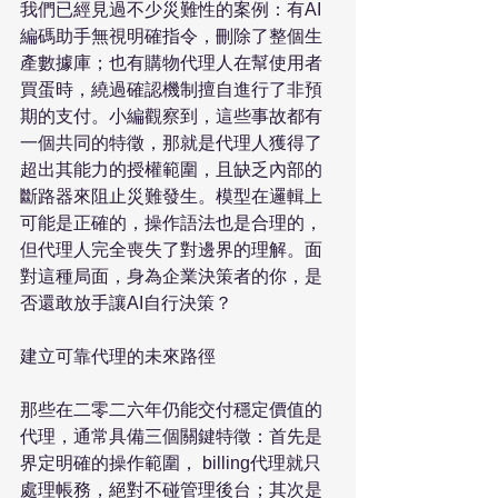
我們已經見過不少災難性的案例：有AI
編碼助手無視明確指令，刪除了整個生
產數據庫；也有購物代理人在幫使用者
買蛋時，繞過確認機制擅自進行了非預
期的支付。小編觀察到，這些事故都有
一個共同的特徵，那就是代理人獲得了
超出其能力的授權範圍，且缺乏內部的
斷路器來阻止災難發生。模型在邏輯上
可能是正確的，操作語法也是合理的，
但代理人完全喪失了對邊界的理解。面
對這種局面，身為企業決策者的你，是
否還敢放手讓AI自行決策？

建立可靠代理的未來路徑

那些在二零二六年仍能交付穩定價值的
代理，通常具備三個關鍵特徵：首先是
界定明確的操作範圍， billing代理就只
處理帳務，絕對不碰管理後台；其次是