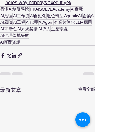
heres-why-nobodys-fixed-it-yet/
香港AI培訓學院
HKAISOLVEAcademy
AI實戰
AI治理
AI工作流
AI自動化
數位轉型
AgenticAI
企業AI
AI風險
AI工程
AI代理
AIAgent
企業數位化
LLM應用
AI可靠性
AI系統架構
AI導入
生產環境
AI代理落地失敗
AI新聞資訊
查看全部
最新文章