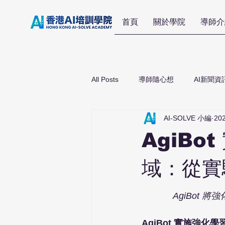
首頁
關於學院
導師介
All Posts
導師隨心想
AI新聞資
AI-SOLVE 小編
20
AgiB
域：從實
AgiBot
AgiBot 實施強