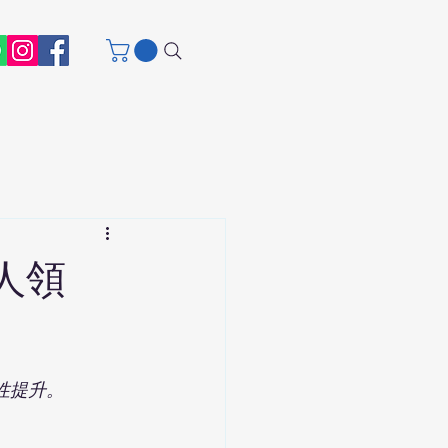
人領
性提升。