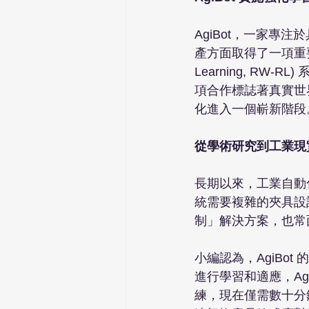
AgiBot，一家
產方面取得了一項重要里程
Learning, RW-R
項合作標誌著真實世
化進入一個嶄新階段。
從學術研究到工業現
長期以來，工業自動
統需要複雜的夾具設
制」解決方案，也常
小編認為，AgiBo
進行學習和適應，Ag
練，現在僅需數十分