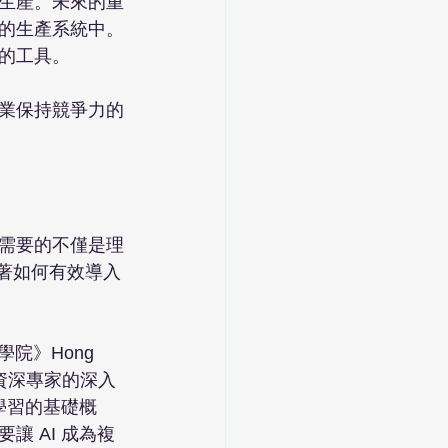
生產。未來的重
的生產系統中。
工具。

業保持競爭力的


需要的不僅是理
著如何有效導入 
》Hong 
我們資深專家的深入
學習的基礎概
 AI 成為複