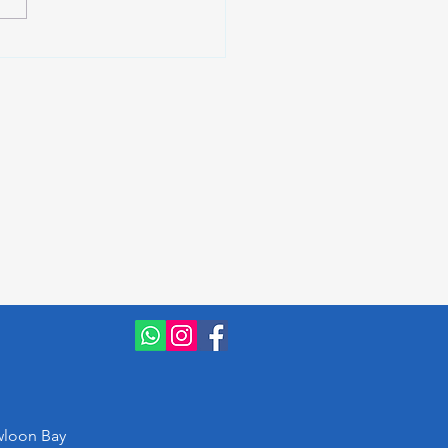
AI新法上路：AI生成內容
正式強制執行
loon Bay