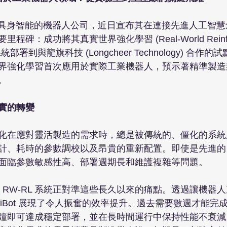
專注於具身智能的機器人公司，近日宣布其在連接先進人工智
碑：成功將其真實世界強化學習 (Real-World Reinfor
L) 系統部署到與龍旗科技 (Longcheer Technology) 合
界強化學習首次應用於實際工業機器人，預示著精準製造


實的轉變
化在應對靈活製造的需求時，總是被傳統的、僵化的系統
計、耗時的參數調校以及昂貴的重新配置。即使是先進的
面臨參數敏感性高、部署週期長和維護複雜等問題。

t 的 RW-RL 系統正對準這些長久以來的痛點。透過讓機
iBot 展現了令人振奮的效率提升。過去需要數週才能完
鐘即可達成穩定部署，並在長時間運行中保持性能不衰減