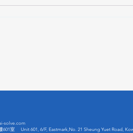
Google Assistant退役 告
歐盟
別舊時代迎向Gemini全盛期
標示
i-solve.com
Unit 601, 6/F, Eastmark,No. 21 Sheung Yuet Road, Kow