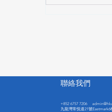
AI音樂版權：Suno發布全新
AI音樂準則 迎接版權挑戰與
創作新時代
聯絡我們
+852 6757 7206
admin@hka
九龍灣常悦道21號Eastmark6樓601室 