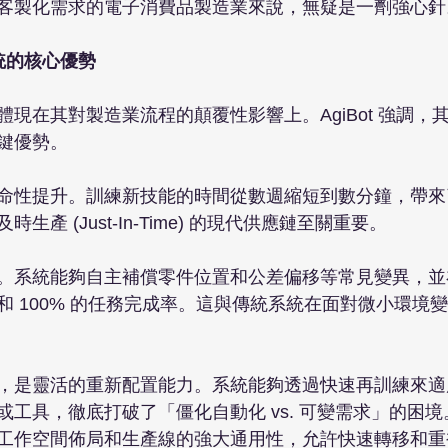
客製化需求的電子消費品製造業來說，無疑是一劑強心針。
系統的核心優勢
現在其對製造業流程的顛覆性影響上。AgiBot 強調，
鍵優勢。

命性提升。訓練新技能的時間從數週縮短到數分鐘，帶來
產 (Just-In-Time) 的現代供應鏈至關重要。

。系統能夠自主補償零件位置和公差偏移等常見變異，並
和 100% 的任務完成率。這與傳統系統在面對微小環境
，是靈活的重新配置能力。系統能夠透過快速再訓練來適
或工具，徹底打破了「僵化自動化 vs. 可變需求」的困
工作空間佈局和生產線的強大通用性，允許快速轉移和重