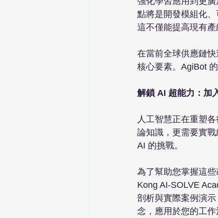
強化學習應用到更廣
點將是開發模組化、
這不僅能提高現有產
在當前全球供應鏈快
核心要素。AgiBot
解鎖 AI 超能力：
人工智慧正在重塑各
論知識，更需要實戰經
AI 的挑戰。

為了幫助您掌握這些改
Kong AI-SOLV
剖析與實際案例演示
念，應用於您的工作