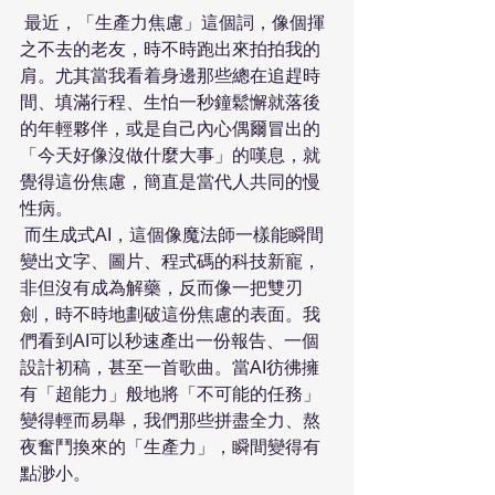
 最近，「生產力焦慮」這個詞，像個揮
之不去的老友，時不時跑出來拍拍我的
肩。尤其當我看着身邊那些總在追趕時
間、填滿行程、生怕一秒鐘鬆懈就落後
的年輕夥伴，或是自己內心偶爾冒出的
「今天好像沒做什麼大事」的嘆息，就
覺得這份焦慮，簡直是當代人共同的慢
性病。 
 而生成式AI，這個像魔法師一樣能瞬間
變出文字、圖片、程式碼的科技新寵，
非但沒有成為解藥，反而像一把雙刃
劍，時不時地劃破這份焦慮的表面。我
們看到AI可以秒速產出一份報告、一個
設計初稿，甚至一首歌曲。當AI彷彿擁
有「超能力」般地將「不可能的任務」
變得輕而易舉，我們那些拼盡全力、熬
夜奮鬥換來的「生產力」，瞬間變得有
點渺小。 