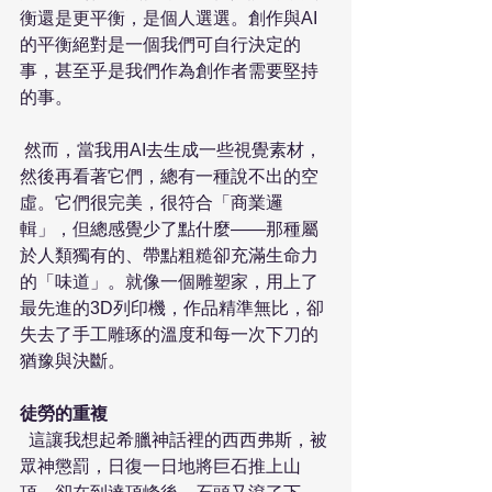
衡還是更平衡，是個人選選。創作與AI
的平衡絕對是一個我們可自行決定的
事，甚至乎是我們作為創作者需要堅持
的事。
 然而，當我用AI去生成一些視覺素材，
然後再看著它們，總有一種說不出的空
虛。它們很完美，很符合「商業邏
輯」，但總感覺少了點什麼——那種屬
於人類獨有的、帶點粗糙卻充滿生命力
的「味道」。就像一個雕塑家，用上了
最先進的3D列印機，作品精準無比，卻
失去了手工雕琢的溫度和每一次下刀的
猶豫與決斷。
徒勞的重複
  這讓我想起希臘神話裡的西西弗斯，被
眾神懲罰，日復一日地將巨石推上山