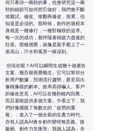
何只牽涉一兩秒的事，也會研究這一兩
秒的細節可如何把它做好，我們會不斷
地嘗試、修改、推翻再修改，很累，但
知道是必須的。那時候，創作的過程本
身就是一種修行，一種對極致的追求。
每一次的成功，都伴隨著精疲力盡後的
狂喜。那種感覺，就像是親手爬上了一
座高山，汗水和風景一樣深刻。
 但現在呢？AI可以瞬間生成幾十個廣告
文案、幾百個視覺概念。它可以幫你分
析用戶數據，預測流行趨勢，甚至寫出
像模像樣的劇本。效率高得嚇人。客戶
的修改意見，AI可以在幾秒鐘內回應，
而且還能提供多個方案。乍看之下，我
們好像擺脫了無數次的「徒勞的重
複」，進入了一個全新的生產力時代。
亦有人認為AI會令創作變得無意義、搶
飯碗、創作力失衡等。我個人認為，失