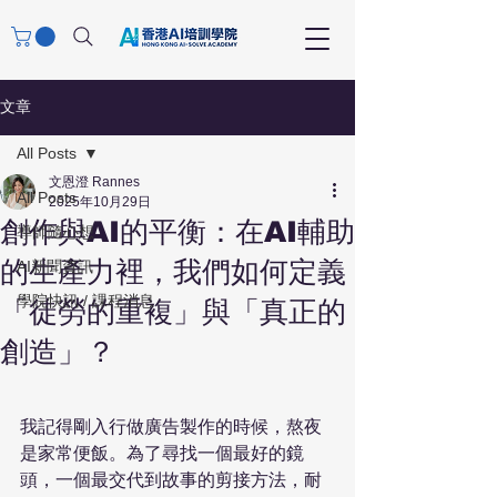
文章
All Posts
文恩澄 Rannes
All Posts
2025年10月29日
創作與AI的平衡：在AI輔助
導師隨心想
的生產力裡，我們如何定義
AI新聞資訊
學院快訊 / 課程消息
「徒勞的重複」與「真正的
創造」？
我記得剛入行做廣告製作的時候，熬夜
是家常便飯。為了尋找一個最好的鏡
頭，一個最交代到故事的剪接方法，耐