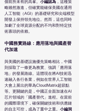
個前所未有的高峯。
小編認為
，這種策
略雖然激進，但確實能確保美國在通用
人工智能（AGI）的基礎研究和尖端模型
開發上保持領先地位。然而，這也同時
加劇了全球資源分配的不均和對特定技
術寡頭的依賴。
中國務實路線：應用落地與國產替
代加速
與美國的基礎設施優先策略相比，中國
則採取了一條更為務實、強調「應用落
地」的發展路線。這體現在將AI技術迅
速融入各行各業，例如在世界人工智能
大會上展出的華為CloudMatrix超節點
等。更關鍵的是，中國正全面加速在AI
芯片領域的「國產替代」進程。在當前
的國際環境下，確保關鍵技術和供應鏈
的自主可控，成為了重中之重。
小編洞