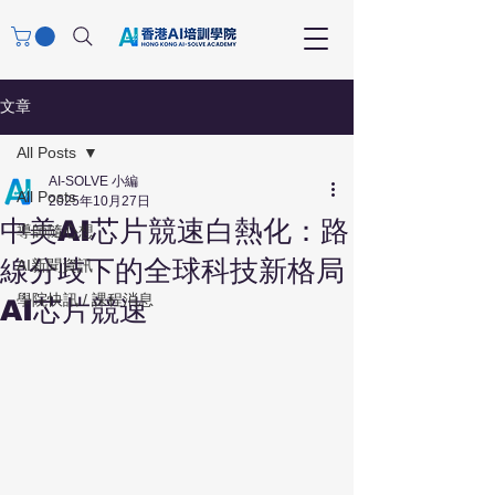
文章
All Posts
AI-SOLVE 小編
All Posts
2025年10月27日
中美AI芯片競速白熱化：路
導師隨心想
線分歧下的全球科技新格局
AI新聞資訊
學院快訊 / 課程消息
AI芯片競速