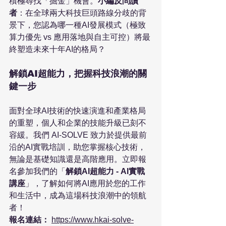
積極尋找「掘金」機會。
小編反問讀
者
：在全球兩大科技巨頭路線分歧的背
景下，您認為哪一種AI發展模式（極致
算力優先 vs 應用落地與自主可控）將最
終塑造未來十年AI的格局？
解鎖AI超能力，把握科技浪潮的關
鍵一步
面對全球AI技術的快速演進和產業格局
的重塑，個人和企業的技能升級已刻不
容緩。我們 AI-SOLVE 致力於提供最前
沿的AI實戰培訓，助您掌握核心技術，
無論是基礎知識還是高階應用。立即報
名參加我們的「
解鎖AI超能力 - AI實戰
講座
」，了解如何將AI應用於您的工作
和生活中，成為這場科技浪潮中的領航
者！
報名連結：
https://www.hkai-solve-